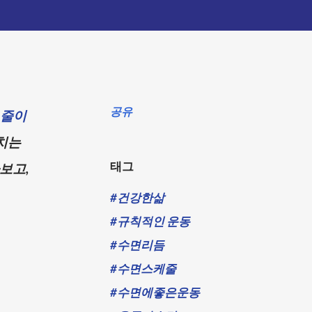
공유
 줄이
치는
태그
보고,
#건강한삶
#규칙적인 운동
#수면리듬
#수면스케줄
#수면에좋은운동