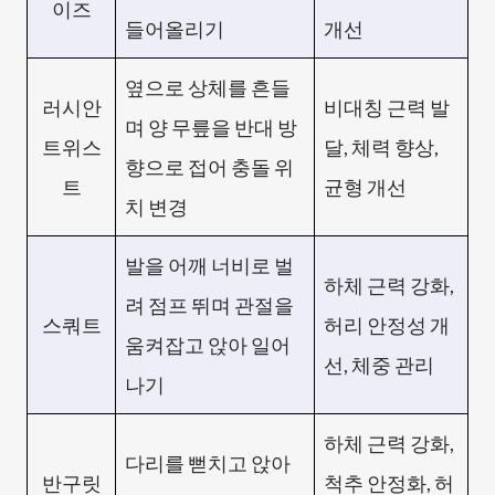
이즈
들어올리기
개선
옆으로 상체를 흔들
러시안
비대칭 근력 발
며 양 무릎을 반대 방
트위스
달, 체력 향상,
향으로 접어 충돌 위
트
균형 개선
치 변경
발을 어깨 너비로 벌
하체 근력 강화,
려 점프 뛰며 관절을
스쿼트
허리 안정성 개
움켜잡고 앉아 일어
선, 체중 관리
나기
하체 근력 강화,
다리를 뻗치고 앉아
반구릿
척추 안정화, 허