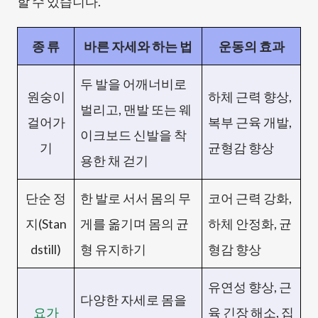
할 수 있습니다.
종 류
바른 자세와 하는 법
운동의 효과
두 발을 어깨너비로
원숭이
하체 근력 향상,
벌리고, 맨발 또는 웨
걸어가
복부 근육 개발,
이크보드 신발을 착
기
균형감 향상
용한 채 걷기
단순 정
한 발로 서서 몸의 무
코어 근력 강화,
지(Stan
게를 옮기며 몸의 균
하체 안정화, 균
dstill)
형 유지하기
형감 향상
유연성 향상, 근
다양한 자세로 몸을
요가
육 긴장 해소, 집