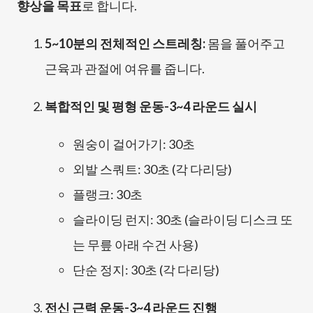
향상을 목표
로 합니다.
5~10분
의 전체적인 스트레칭:
몸을 풀어주고
근육과 관절에 여유를 줍니다.
복합적인 및 평형 운동-3~4 라운드 실시
원숭이 걸어가기:
30초
외발 스쿼트:
30초
(각 다리당)
플랭크:
30초
슬라이딩 런지:
30초
(슬라이딩 디스크 또
는 무릎 아래 수건 사용)
단순 정지:
30초
(각 다리당)
전신 근력 운동-3~4 라운드 진행