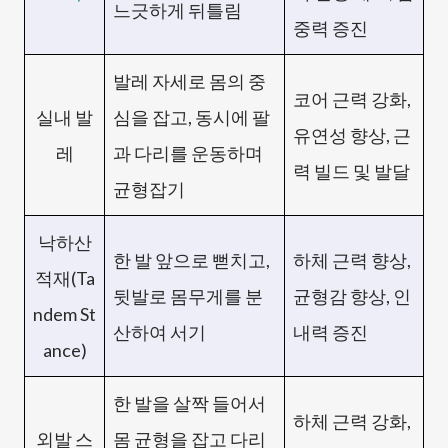
느긋하게 뒤틀림
중력 증진
발레 자세로 몸의 중
코어 근력 강화,
실내 발
심을 잡고, 동시에 팔
유연성 향상, 근
레
과 다리를 운동하며
력 빌드 및 발달
균형잡기
낙하산
한 발 앞으로 뻗치고,
하체 근력 향상,
적재(Ta
뒷발로 몸무게를 분
균형감 향상, 인
ndem St
산하여 서기
내력 증진
ance)
한 발을 살짝 들어서
하체 근력 강화,
외발 스
몸 균형을 잡고 다리