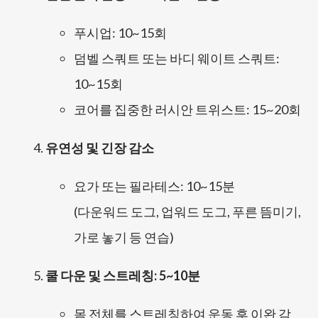
푸시업: 10~15회
덤벨 스쿼트 또는 바디 웨이트 스쿼트:
10~15회
코어를 집중한 러시안 트위스트: 15~20회
유연성 및 긴장 감소
요가 또는 필라테스:
10~15분
(다운워드 도그, 업워드 도그, 푸른 뜸미기,
가로 놓기 등 연습)
쿨 다운 및 스트레칭:
5~10분
몸 전체를 스트레칭하여 운동 후 이완 감