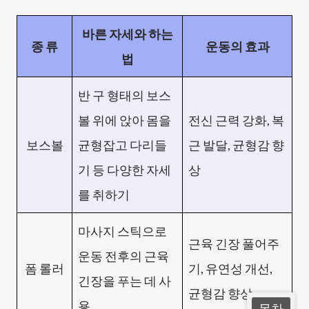
바른 자세와 하는
종 류
운동의 효과
법
반 구 형태의 보스
볼 위에 앉아 몸을
전신 근력 강화, 복
보스볼
균형잡고 다리들
근 발달, 균형감 향
기 등 다양한 자세
상
를 취하기
마사지 스틱으로
근육 긴장 풀어주
운동 전후의 근육
폼 롤러
기, 유연성 개선,
긴장을 푸는 데 사
균형감 향상
용
목차