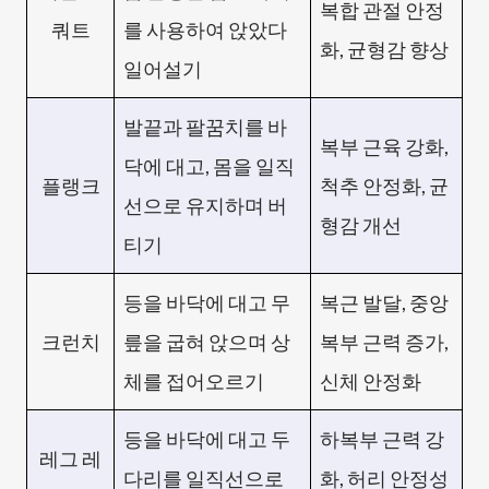
복합 관절 안정
쿼트
를 사용하여 앉았다
화, 균형감 향상
일어설기
발끝과 팔꿈치를 바
복부 근육 강화,
닥에 대고, 몸을 일직
플랭크
척추 안정화, 균
선으로 유지하며 버
형감 개선
티기
등을 바닥에 대고 무
복근 발달, 중앙
크런치
릎을 굽혀 앉으며 상
복부 근력 증가,
체를 접어오르기
신체 안정화
등을 바닥에 대고 두
하복부 근력 강
레그 레
다리를 일직선으로
화, 허리 안정성