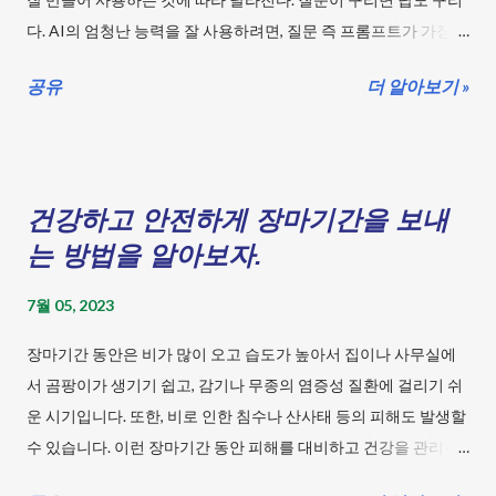
다. AI의 엄청난 능력을 잘 사용하려면, 질문 즉 프롬프트가 가장
중요한 편이다. 최소한의 페이지만 만들어 많은 사람들이 유용하
공유
더 알아보기 »
게 쓰일 수 있는 게시글이 되었으면 좋겠다. 자 시작해 보자! 목차
1. 인공지능에게 역할을 부여하기. 인공지능이 어떤 역할을 가지는
지 먼저 정해주자. 모호한 답변을 할 확률이 많이 줄어든다. 예를 들
어 "당신은 키워드 검색을 학습하고 분석에 최적화된 AI입니다."
건강하고 안전하게 장마기간을 보내
"당신은 유튜브 전문 작가 입니다.", "당신은 과학을 가르치는 초등
학교 선생님입니다." "당신은 전문 GPT 프롬프트 엔지니어입니
는 방법을 알아보자.
다." "당신은 전문 비평가입니다." 위와 같이 얻고자 하는 답변의 전
7월 05, 2023
문가나 특수한 기능에 적합한 AI라는 임무를 부여하자. 물론 AI가
학습하지 못한 직업이나 능력의 기계라면 답변이 재대로 되지 않
장마기간 동안은 비가 많이 오고 습도가 높아서 집이나 사무실에
을 수도 있다. 생략해도 되는 경우도 있다. 2. 무엇을 하려고 하는지
서 곰팡이가 생기기 쉽고, 감기나 무종의 염증성 질환에 걸리기 쉬
명확하게 알려주자. 예를 들면 "키워드를 찾아 주세요.", "블로그 글
운 시기입니다. 또한, 비로 인한 침수나 산사태 등의 피해도 발생할
을 작성해 주세요.", "유튜브 스크립트를 만들어 주세요.", "대본을 써
수 있습니다. 이런 장마기간 동안 피해를 대비하고 건강을 관리하
주세요.", "프롬프트를 만들어 주세요." "목차를 만들어 주세요." 3. 주
는 방법을 알아보겠습니다. 목차 장마철 건강 관리법은? 장마기
제를 알려주자. 주제를 중심으로 자료를 찾아 재구성 하는 작업을