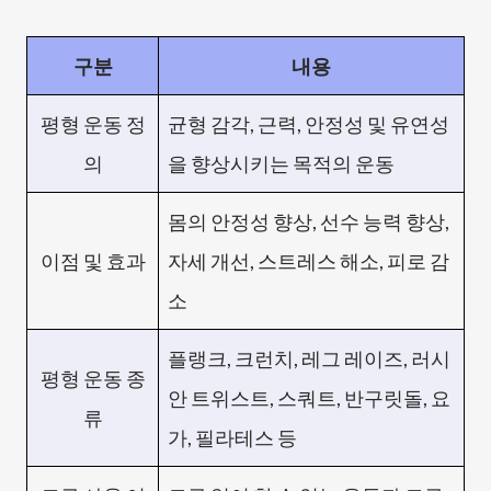
구분
내용
평형 운동 정
균형 감각, 근력, 안정성 및 유연성
의
을 향상시키는 목적의 운동
몸의 안정성 향상, 선수 능력 향상,
이점 및 효과
자세 개선, 스트레스 해소, 피로 감
소
플랭크, 크런치, 레그 레이즈, 러시
평형 운동 종
안 트위스트, 스쿼트, 반구릿돌, 요
류
가, 필라테스 등