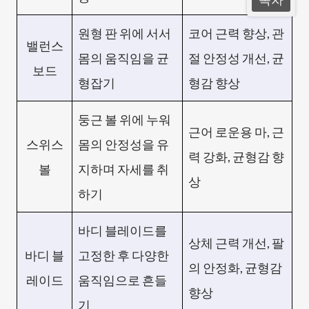
원형 판 위에 서서
코어 근력 향상, 관
밸런스
몸의 움직임을 균
절 안정성 개선, 균
보드
형잡기
형감 향상
둥근 볼 위에 누워
근어 로운용 마, 근
스위스
몸의 안정성을 유
력 강화, 균형감 향
볼
지하며 자세를 취
상
하기
바디 블레이드를
상체 근력 개선, 팔
바디 블
고정한 후 다양한
의 안정화, 균형감
레이드
움직임으로 흔들
향상
기