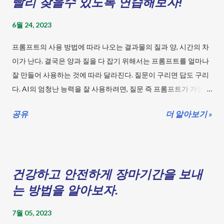
빨리 찾을수 있도록 연습해보자!
6월 24, 2023
프롬프트의 사용 방법에 따라 나오는 결과물의 질과 양, 시간의 차
이가 난다. 결국은 양과 질을 다 잡기 위해서는 프롬프트를 얼마나
잘 만들어 사용하는 것에 따라 달라진다. 질문이 구리면 답도 구리
다. AI의 엄청난 능력을 잘 사용하려면, 질문 즉 프롬프트가 가장
중요한 편이다. 최소한의 페이지만 만들어 많은 사람들이 유용하
공유
더 알아보기 »
게 쓰일 수 있는 게시글이 되었으면 좋겠다. 자 시작해 보자! 목차
1. 인공지능에게 역할을 부여하기. 인공지능이 어떤 역할을 가지는
지 먼저 정해주자. 모호한 답변을 할 확률이 많이 줄어든다. 예를 들
어 "당신은 키워드 검색을 학습하고 분석에 최적화된 AI입니다."
건강하고 안전하게 장마기간을 보내
"당신은 유튜브 전문 작가 입니다.", "당신은 과학을 가르치는 초등
학교 선생님입니다." "당신은 전문 GPT 프롬프트 엔지니어입니
는 방법을 알아보자.
다." "당신은 전문 비평가입니다." 위와 같이 얻고자 하는 답변의 전
7월 05, 2023
문가나 특수한 기능에 적합한 AI라는 임무를 부여하자. 물론 AI가