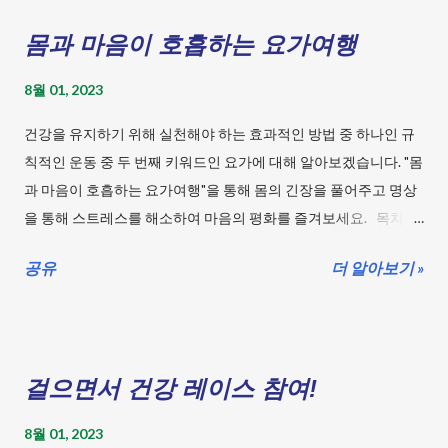
수면 시간의 중요성: 왜 적절한 수면 시간이 필요한가? 수면 환경1:
몸과 마음이 호흡하는 요가여행
잠자리를 더 편안하게 수면 환경2: 수면을 위한 완벽한 환경 조성
하기 - 침실 꾸미기 아이디어 수면 전 루틴: 잠들기 쉬운 방법 수면
8월 01, 2023
리듬: 생활에 맞춘 수면 리듬 설정하기 - 활동과 휴식의 균형 유지
수면 패턴: 일상에 딱 맞는 수면 스케줄 만들기 스트레스 관리: 잠
건강을 유지하기 위해 실천해야 하는 효과적인 방법 중 하나인 규
을 방해하는 스트레스를 줄이는 방법 카페인 섭취와 수면: 언제까
칙적인 운동 중 두 번째 키워드인 요가에 대해 알아보겠습니다. "몸
지 얼마나 마셔야 할까? 운동과 수면: 운동이 수면에 미치는 영향
과 마음이 호흡하는 요가여행"을 통해 몸의 긴장을 풀어주고 명상
알코올 섭취와 수면: 술은 잠에 좋지 않다? 전자기기 사용과 수면:
을 통해 스트레스를 해소하여 마음의 평화를 즐겨보세요. 목차
밤에 핸드폰을 쓰면 안 되나요? 낮잠의 효과: 짧은 낮잠이 주는 에
규칙적인 운동 - 요가 몸의 긴장을 풀어주고 명상을 통해 스트레스
너지 수면의 중요성: 수면이 우리에게 주는 선물 - 그 의미와 가치
공유
더 알아보기 »
를 해소하는 요가로 마음의 평화를 찾아보세요. 걷기: 걸으면서 건
수면 장애: 나는 수면 장애를 가지고 있지 않나? 카페인 섭취와 수
강 레이스 참여! 요가: 몸과 마음이 호흡하는 요가여행 스트레칭:
면: 언제까지 얼마나 마셔야 할까? 카페인은 일상에서 많이 소비되
쫄깃한 텐션! 당신을 풀어줄 스트레칭 유산소 운동: 숨쉬며 힘이 솟
는 자극제입니다. 커피, 차, 음료수, 초콜릿 등 다양한 음식과 음료
아나라! 유산소의 힘! 근력 운동: 건강한 몸을 위한 근력 키우기! 평
에 카페인이 함유되어 있습니다. 하지만 카페인은 수면에 부정적
걸으면서 건강 레이스 참여!
형 운동: 균형 잡힌 몸 만들기 프로젝트 유연성 운동: 몸을 풀라! 유
인 영향을 줄 수 있으므로 적절한 카페인 섭취를 유지하는 것이 중
연성 운동의 승부사! 등산: 산과 바람 그리고 걷기의 건강 여정 수
요합니다. 1. 카페인이 수면에 미치는 영향 카페인은 뇌에서 수면
8월 01, 2023
영: 청량미가 솟아나는 건강한 수영의 힘! 사이클링: 바퀴와 함께