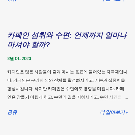
가능성이 높아지므로, 따뜻한 물과 비누로 손씻기를 꾸준히 하는
것이 중요합니다. 식중독 관리 : 날 것으로 먹는 음식은 피하고, 조
리된 음식은 빨리 섭취하는 것이 좋습니다. 특히 육류나 해산물은
신선도가 중요하므로 구입할 때 주의해야 합니다. 식품 보관 : 습한
카페인 섭취와 수면: 언제까지 얼마나
환경에서는 식품을 보존하기 어렵고 잘 상하므로, 온도에 주의하
마셔야 할까?
여 보관해주세요. 외출 전에는 날씨 정보를 꾸준히 확인하여 우산
을 챙겨두세요. 무리한 외출을 자제하고, 환기하여 실내 물기를 낮
8월 01, 2023
추고 건강한 몸과 마음을 유지해주세요. 이러한 방법을 지켜가며
카페인은 많은 사람들이 즐겨 마시는 음료에 들어있는 자극제입니
장마철 건강 관리를 꾸준히 해주시기 바랍니다. 장마철 우울증 예
다. 카페인은 우리의 뇌와 신체를 활성화시키고, 기분과 집중력을
방 방법은? 장마기간에는 흐린 날씨가 계속되어 우울한 기분이 들
향상시킵니다. 하지만 카페인은 수면에도 영향을 미칩니다. 카페
수 있습니다. 이를 방지...
인은 잠들기 어렵게 하고, 수면의 질을 저하시키고, 수면 시간을 단
축시킵니다. 이러한 효과들은 건강과 행복에도 영향을 줄 수 있습
공유
더 알아보기 »
니다. 그렇다면 카페인 섭취와 수면의 관계는 어떻게 되는지, 언제
까지 얼마나 마셔야 하는지 알아보겠습니다. 목차 충분한 수면 -
카페인 섭취와 수면 카페인 섭취는 수면에 영향을 줄 수 있습니다.