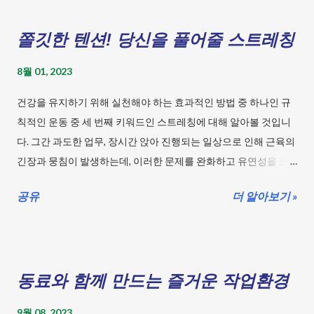
쫄깃한 텐션! 당신을 풀어줄 스트레칭
8월 01, 2023
건강을 유지하기 위해 실천해야 하는 효과적인 방법 중 하나인 규
칙적인 운동 중 세 번째 키워드인 스트레칭에 대해 알아볼 것입니
다. 그간 과도한 업무, 장시간 앉아 진행되는 일상으로 인해 근육의
긴장과 뭉침이 발생하는데, 이러한 문제를 완화하고 유연성을 향
상시킬 수 있는 스트레칭에 대해 배워봅시다. 목차 규칙적인 운
공유
더 알아보기 »
동 - 스트레칭 근육과 근막의 긴장을 풀어주며 유연성을 향상시켜
주는 스트레칭으로 활력 넘치는 생활을 즐겨보세요. 걷기: 걸으면
서 건강 레이스 참여! 요가: 몸과 마음이 호흡하는 요가여행 스트레
칭: 쫄깃한 텐션! 당신을 풀어줄 스트레칭 유산소 운동: 숨쉬며 힘
동료와 함께 만드는 즐거운 작업환경
이 솟아나라! 유산소의 힘! 근력 운동: 건강한 몸을 위한 근력 키우
기! 평형 운동: 균형 잡힌 몸 만들기 프로젝트 유연성 운동: 몸을 풀
9월 08, 2023