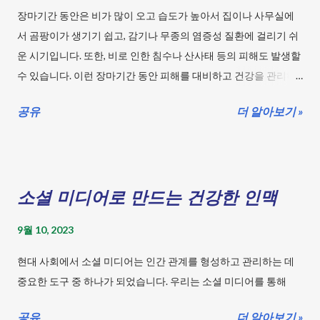
학습하지 못한 직업이나 능력의 기계라면 답변이 재대로 되지 않
장마기간 동안은 비가 많이 오고 습도가 높아서 집이나 사무실에
을 수도 있다. 생략해도 되는 경우도 있다. 2. 무엇을 하려고 하는지
서 곰팡이가 생기기 쉽고, 감기나 무종의 염증성 질환에 걸리기 쉬
명확하게 알려주자. 예를 들면 "키워드를 찾아 주세요.", "블로그 글
운 시기입니다. 또한, 비로 인한 침수나 산사태 등의 피해도 발생할
을 작성해 주세요.", "유튜브 스크립트를 만들어 주세요.", "대본을 써
수 있습니다. 이런 장마기간 동안 피해를 대비하고 건강을 관리하
주세요.", "프롬프트를 만들어 주세요." "목차를 만들어 주세요." 3. 주
는 방법을 알아보겠습니다. 목차 장마철 건강 관리법은? 장마기
제를 알려주자. 주제를 중심으로 자료를 찾아 재구성 하는 작업을
공유
더 알아보기 »
간 동안에는 습도가 높아 곰팡이, 세균, 진드기 등이 활발하게 번식
하는 것 같다. 예를 들어 주제는 "AI의 발전으로 변화하는 산업 현
하고, 식중독과 우울증 등의 건강 문제가 발생할 수 있습니다. 이러
장에 대해 알아보자." 주제라고 명확히 알려주면 더욱 정확하게 인
한 건강 위험을 줄이기 위한 다음과 같은 방법들이 필요합니다. 실
식을 하고 판단하여 주제를 중심으로 데이터를 찾아 결과를 알려
내 환기 : 습한 공기는 감기 등의 질병을 유발할 수 있으므로, 일정
주려고 노력을 하는 것 같다. 하지만 항상 정확하지는 않았다. 4. 결
소셜 미디어로 만드는 건강한 인맥
한 주기로 실내를 환기하고 물기를 제거하는 것이 좋습니다. 체온
과물의 형태를 ...
유지 : 비가 내리고 습하면서 몸이 약해지므로 최대한 몸을 따뜻하
9월 10, 2023
게 유지하는 것이 중요합니다. 수분 섭취 : 장마철에는 기온이 높아
낮은 습도로 인한 탈수증상이 나타나기 쉽습니다. 따라서 충분한
현대 사회에서 소셜 미디어는 인간 관계를 형성하고 관리하는 데
물 섭취와 방치는 막아야 합니다. 유산균 섭취 : 장마철에는 전염병
중요한 도구 중 하나가 되었습니다. 우리는 소셜 미디어를 통해
의 유행이 예상되므로, 내부 건강을 책임질 수 있는 유산균을 충분
히 섭취하세요. 손씻기 : 비, 습기, 실내 환기 등으로 전염병의 발생
공유
더 알아보기 »