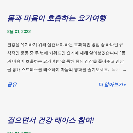
카페인 섭취와 수면 카페인 섭취는 수면에 영향을 줄 수 있습니다.
수면 시간의 중요성: 왜 적절한 수면 시간이 필요한가? 수면 환경1:
몸과 마음이 호흡하는 요가여행
잠자리를 더 편안하게 수면 환경2: 수면을 위한 완벽한 환경 조성
하기 - 침실 꾸미기 아이디어 수면 전 루틴: 잠들기 쉬운 방법 수면
8월 01, 2023
리듬: 생활에 맞춘 수면 리듬 설정하기 - 활동과 휴식의 균형 유지
수면 패턴: 일상에 딱 맞는 수면 스케줄 만들기 스트레스 관리: 잠
건강을 유지하기 위해 실천해야 하는 효과적인 방법 중 하나인 규
을 방해하는 스트레스를 줄이는 방법 카페인 섭취와 수면: 언제까
칙적인 운동 중 두 번째 키워드인 요가에 대해 알아보겠습니다. "몸
지 얼마나 마셔야 할까? 운동과 수면: 운동이 수면에 미치는 영향
과 마음이 호흡하는 요가여행"을 통해 몸의 긴장을 풀어주고 명상
알코올 섭취와 수면: 술은 잠에 좋지 않다? 전자기기 사용과 수면:
을 통해 스트레스를 해소하여 마음의 평화를 즐겨보세요. 목차
밤에 핸드폰을 쓰면 안 되나요? 낮잠의 효과: 짧은 낮잠이 주는 에
규칙적인 운동 - 요가 몸의 긴장을 풀어주고 명상을 통해 스트레스
너지 수면의 중요성: 수면이 우리에게 주는 선물 - 그 의미와 가치
공유
더 알아보기 »
를 해소하는 요가로 마음의 평화를 찾아보세요. 걷기: 걸으면서 건
수면 장애: 나는 수면 장애를 가지고 있지 않나? 카페인 섭취와 수
강 레이스 참여! 요가: 몸과 마음이 호흡하는 요가여행 스트레칭:
면: 언제까지 얼마나 마셔야 할까? 카페인은 일상에서 많이 소비되
쫄깃한 텐션! 당신을 풀어줄 스트레칭 유산소 운동: 숨쉬며 힘이 솟
는 자극제입니다. 커피, 차, 음료수, 초콜릿 등 다양한 음식과 음료
아나라! 유산소의 힘! 근력 운동: 건강한 몸을 위한 근력 키우기! 평
에 카페인이 함유되어 있습니다. 하지만 카페인은 수면에 부정적
걸으면서 건강 레이스 참여!
형 운동: 균형 잡힌 몸 만들기 프로젝트 유연성 운동: 몸을 풀라! 유
인 영향을 줄 수 있으므로 적절한 카페인 섭취를 유지하는 것이 중
연성 운동의 승부사! 등산: 산과 바람 그리고 걷기의 건강 여정 수