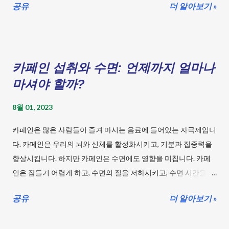
히 섭취하세요. 손씻기 : 비, 습기, 실내 환기 등으로 전염병의 발생
공유
더 알아보기 »
가능성이 높아지므로, 따뜻한 물과 비누로 손씻기를 꾸준히 하는
것이 중요합니다. 식중독 관리 : 날 것으로 먹는 음식은 피하고, 조
리된 음식은 빨리 섭취하는 것이 좋습니다. 특히 육류나 해산물은
신선도가 중요하므로 구입할 때 주의해야 합니다. 식품 보관 : 습한
카페인 섭취와 수면: 언제까지 얼마나
환경에서는 식품을 보존하기 어렵고 잘 상하므로, 온도에 주의하
마셔야 할까?
여 보관해주세요. 외출 전에는 날씨 정보를 꾸준히 확인하여 우산
을 챙겨두세요. 무리한 외출을 자제하고, 환기하여 실내 물기를 낮
8월 01, 2023
추고 건강한 몸과 마음을 유지해주세요. 이러한 방법을 지켜가며
카페인은 많은 사람들이 즐겨 마시는 음료에 들어있는 자극제입니
장마철 건강 관리를 꾸준히 해주시기 바랍니다. 장마철 우울증 예
다. 카페인은 우리의 뇌와 신체를 활성화시키고, 기분과 집중력을
방 방법은? 장마기간에는 흐린 날씨가 계속되어 우울한 기분이 들
향상시킵니다. 하지만 카페인은 수면에도 영향을 미칩니다. 카페
수 있습니다. 이를 방지...
인은 잠들기 어렵게 하고, 수면의 질을 저하시키고, 수면 시간을 단
축시킵니다. 이러한 효과들은 건강과 행복에도 영향을 줄 수 있습
공유
더 알아보기 »
니다. 그렇다면 카페인 섭취와 수면의 관계는 어떻게 되는지, 언제
까지 얼마나 마셔야 하는지 알아보겠습니다. 목차 충분한 수면 -