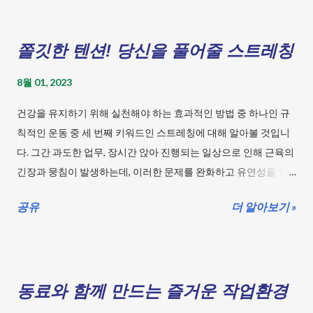
쫄깃한 텐션! 당신을 풀어줄 스트레칭
8월 01, 2023
건강을 유지하기 위해 실천해야 하는 효과적인 방법 중 하나인 규
칙적인 운동 중 세 번째 키워드인 스트레칭에 대해 알아볼 것입니
다. 그간 과도한 업무, 장시간 앉아 진행되는 일상으로 인해 근육의
긴장과 뭉침이 발생하는데, 이러한 문제를 완화하고 유연성을 향
상시킬 수 있는 스트레칭에 대해 배워봅시다. 목차 규칙적인 운
공유
더 알아보기 »
동 - 스트레칭 근육과 근막의 긴장을 풀어주며 유연성을 향상시켜
주는 스트레칭으로 활력 넘치는 생활을 즐겨보세요. 걷기: 걸으면
서 건강 레이스 참여! 요가: 몸과 마음이 호흡하는 요가여행 스트레
칭: 쫄깃한 텐션! 당신을 풀어줄 스트레칭 유산소 운동: 숨쉬며 힘
동료와 함께 만드는 즐거운 작업환경
이 솟아나라! 유산소의 힘! 근력 운동: 건강한 몸을 위한 근력 키우
기! 평형 운동: 균형 잡힌 몸 만들기 프로젝트 유연성 운동: 몸을 풀