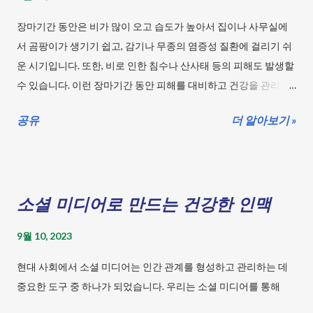
학습하지 못한 직업이나 능력의 기계라면 답변이 재대로 되지 않
장마기간 동안은 비가 많이 오고 습도가 높아서 집이나 사무실에
을 수도 있다. 생략해도 되는 경우도 있다. 2. 무엇을 하려고 하는지
서 곰팡이가 생기기 쉽고, 감기나 무종의 염증성 질환에 걸리기 쉬
명확하게 알려주자. 예를 들면 "키워드를 찾아 주세요.", "블로그 글
운 시기입니다. 또한, 비로 인한 침수나 산사태 등의 피해도 발생할
을 작성해 주세요.", "유튜브 스크립트를 만들어 주세요.", "대본을 써
수 있습니다. 이런 장마기간 동안 피해를 대비하고 건강을 관리하
주세요.", "프롬프트를 만들어 주세요." "목차를 만들어 주세요." 3. 주
는 방법을 알아보겠습니다. 목차 장마철 건강 관리법은? 장마기
제를 알려주자. 주제를 중심으로 자료를 찾아 재구성 하는 작업을
공유
더 알아보기 »
간 동안에는 습도가 높아 곰팡이, 세균, 진드기 등이 활발하게 번식
하는 것 같다. 예를 들어 주제는 "AI의 발전으로 변화하는 산업 현
하고, 식중독과 우울증 등의 건강 문제가 발생할 수 있습니다. 이러
장에 대해 알아보자." 주제라고 명확히 알려주면 더욱 정확하게 인
한 건강 위험을 줄이기 위한 다음과 같은 방법들이 필요합니다. 실
식을 하고 판단하여 주제를 중심으로 데이터를 찾아 결과를 알려
내 환기 : 습한 공기는 감기 등의 질병을 유발할 수 있으므로, 일정
주려고 노력을 하는 것 같다. 하지만 항상 정확하지는 않았다. 4. 결
소셜 미디어로 만드는 건강한 인맥
한 주기로 실내를 환기하고 물기를 제거하는 것이 좋습니다. 체온
과물의 형태를 ...
유지 : 비가 내리고 습하면서 몸이 약해지므로 최대한 몸을 따뜻하
9월 10, 2023
게 유지하는 것이 중요합니다. 수분 섭취 : 장마철에는 기온이 높아
낮은 습도로 인한 탈수증상이 나타나기 쉽습니다. 따라서 충분한
현대 사회에서 소셜 미디어는 인간 관계를 형성하고 관리하는 데
물 섭취와 방치는 막아야 합니다. 유산균 섭취 : 장마철에는 전염병
중요한 도구 중 하나가 되었습니다. 우리는 소셜 미디어를 통해
의 유행이 예상되므로, 내부 건강을 책임질 수 있는 유산균을 충분