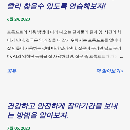
빨리 찾을수 있도록 연습해보자!
6월 24, 2023
프롬프트의 사용 방법에 따라 나오는 결과물의 질과 양, 시간의 차
이가 난다. 결국은 양과 질을 다 잡기 위해서는 프롬프트를 얼마나
잘 만들어 사용하는 것에 따라 달라진다. 질문이 구리면 답도 구리
다. AI의 엄청난 능력을 잘 사용하려면, 질문 즉 프롬프트가 가장
중요한 편이다. 최소한의 페이지만 만들어 많은 사람들이 유용하
공유
더 알아보기 »
게 쓰일 수 있는 게시글이 되었으면 좋겠다. 자 시작해 보자! 목차
1. 인공지능에게 역할을 부여하기. 인공지능이 어떤 역할을 가지는
지 먼저 정해주자. 모호한 답변을 할 확률이 많이 줄어든다. 예를 들
어 "당신은 키워드 검색을 학습하고 분석에 최적화된 AI입니다."
건강하고 안전하게 장마기간을 보내
"당신은 유튜브 전문 작가 입니다.", "당신은 과학을 가르치는 초등
학교 선생님입니다." "당신은 전문 GPT 프롬프트 엔지니어입니
는 방법을 알아보자.
다." "당신은 전문 비평가입니다." 위와 같이 얻고자 하는 답변의 전
7월 05, 2023
문가나 특수한 기능에 적합한 AI라는 임무를 부여하자. 물론 AI가