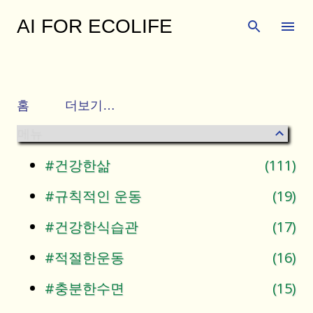
기본 콘텐츠로 건너뛰기
AI FOR ECOLIFE
행복하고 건강한 삶을 함께 누리며 다양한 주변 이
야기와 유익한 생활 정보를 공유하는 곳입니다.
홈
더보기…
메뉴
#건강한삶
111
#규칙적인 운동
19
#건강한식습관
17
#적절한운동
16
#충분한수면
15