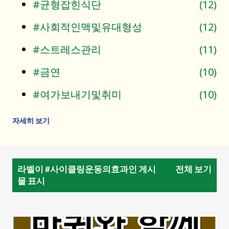
#균형잡힌식단
12
#사회적인맥및유대형성
12
#스트레스관리
11
#금연
10
#여가보내기및취미
10
자세히 보기
#건강한알코올섭취방법
9
#적절한체중유지
5
글
라벨이
#사이클링운동의효과
인 게시
전체 보기
#프롬프트만들기
2
물 표시
#프롬프트엔지니어링
2
#건강한음료먹기
1